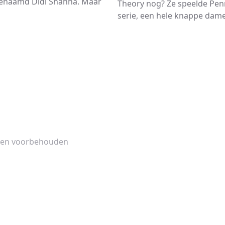
enaamd Didi Shanna. Maar
Theory nog? Ze speelde Pen
serie, een hele knappe dame.
hten voorbehouden